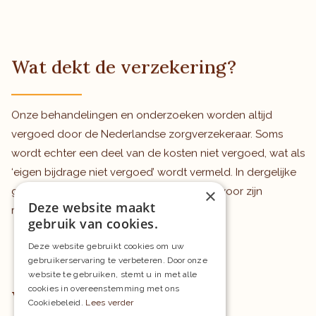
Wat dekt de verzekering?
Onze behandelingen en onderzoeken worden altijd
vergoed door de Nederlandse zorgverzekeraar. Soms
wordt echter een deel van de kosten niet vergoed, wat als
‘eigen bijdrage niet vergoed’ wordt vermeld. In dergelijke
×
gevallen neemt Cortoclinics deze kosten voor zijn
Deze website maakt
rekening.
gebruik van cookies.
Deze website gebruikt cookies om uw
gebruikerservaring te verbeteren. Door onze
website te gebruiken, stemt u in met alle
cookies in overeenstemming met ons
Waar ben je verzekerd?
Cookiebeleid.
Lees verder