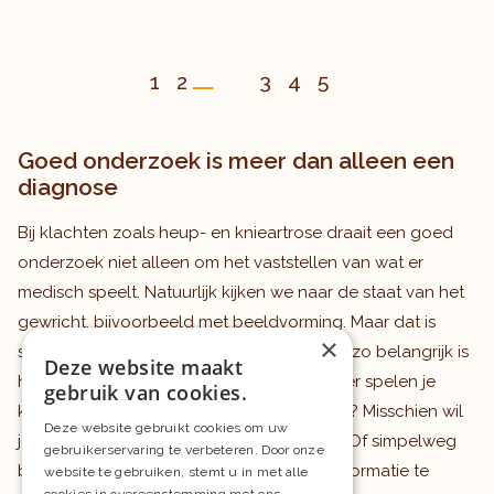
1
2
3
4
5
Goed onderzoek is meer dan alleen een
diagnose
Bij klachten zoals heup- en knieartrose draait een goed
onderzoek niet alleen om het vaststellen van wat er
medisch speelt. Natuurlijk kijken we naar de staat van het
gewricht, bijvoorbeeld met beeldvorming. Maar dat is
×
slechts een deel van het verhaal. Minstens zo belangrijk is
Deze website maakt
het gesprek. Waar heb je last van? Wanneer spelen je
gebruik van cookies.
klachten op? Wat wil je weer kunnen doen? Misschien wil
Deze website gebruikt cookies om uw
je weer zonder pijn wandelen. Of sporten. Of simpelweg
gebruikerservaring te verbeteren. Door onze
beter functioneren op je werk. Door die informatie te
website te gebruiken, stemt u in met alle