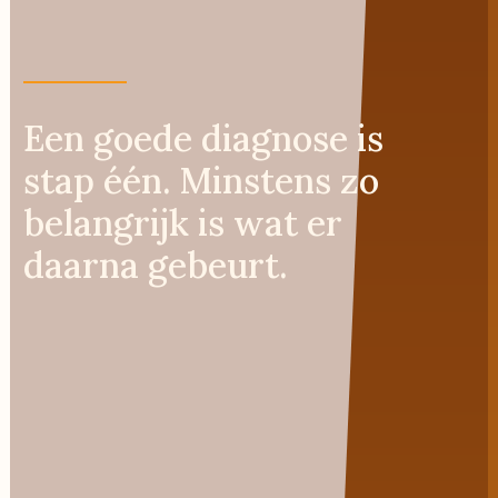
Een goede diagnose is
stap één. Minstens zo
belangrijk is wat er
daarna gebeurt.